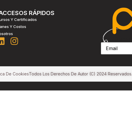
ACCESOS RÁPIDOS
ursos Y Certificados
lanes Y Costos
osotros
Email
(Obligato
tica De Cookies
Todos Los Derechos De Autor (c) 2024 Reservados