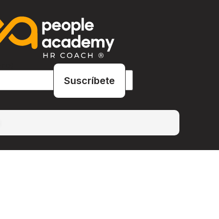
rio)
.